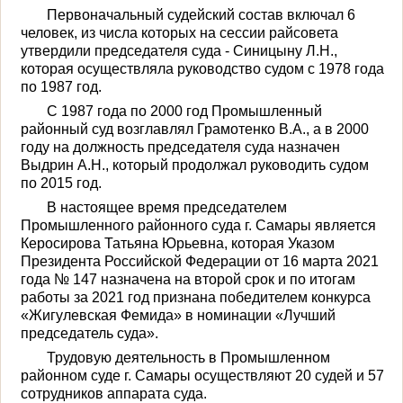
Первоначальный судей­ский состав включал 6
человек, из числа которых на сессии райсовета
утвердили предсе­дателя суда - Синицыну Л.Н.,
которая осуществляла руко­водство судом с 1978 года
по 1987 год.
С 1987 года по 2000 год Промышленный
районный суд возглавлял Грамотенко В.А., а в 2000
году на должность пред­седателя суда назначен
Выдрин А.Н., который продолжал руководить судом
по 2015 год.
В настоящее время предсе­дателем
Промышленного рай­онного суда г. Самары является
Керосирова Татьяна Юрьевна, которая Указом
Президента Российской Федерации от 16 марта 2021
года № 147 назначе­на на второй срок и по итогам
работы за 2021 год признана победителем конкурса
«Жигу­левская Фемида» в номинации «Лучший
председатель суда».
Трудовую деятельность в Промышленном
районном суде г. Самары осуществляют 20 судей и 57
сотрудников ап­парата суда.