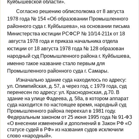
Куйбы­шевской области».
Согласно решению облис­полкома от 8 августа
1978 года № 154 «Об образовании Промышленного
районного суда г. Куйбышева», на основании письма
Министерства юстиции РСФСР № 10/14-211к от 18
августа 1978 года и приказа на­чальника отдела
юстиции от 18 августа 1978 года № 128 обра­зован
народный суд Промыш­ленного района г. Куйбышева,
именно такое название стало первым для
Промышленного районного суда г. Самары.
Изначально здание суда находилось по адресу:
ул. Олимпийская, д. 57, а через год, с 1979 года, суд
перенесен по адресу: ул. Краснодонская, д.70. В
здание на улице Фаде­ева, д. 58а, в котором аппарат
суда находится по настоящее время, народный суд
Про­мышленного района переехал в 1981 году.
Федеральным законом от 25 июня 1995 года № 91-ФЗ
«О внесении изменений и до­полнений в Закон РФ «О
ста­тусе судей в РФ» из названия судов исключили
слово «на­родный».