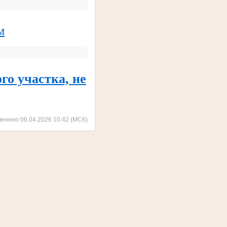
м
го участка, не
менено 06.04.2026 10:42 (МСК)