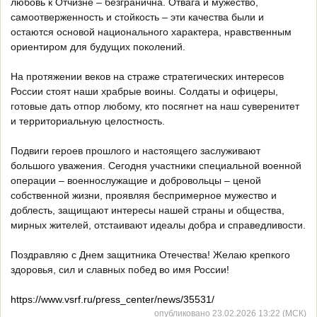
любовь к Отчизне – безгранична. Отвага и мужество,
самоотверженность и стойкость – эти качества были и
остаются основой национального характера, нравственным
ориентиром для будущих поколений.
На протяжении веков на страже стратегических интересов
России стоят наши храбрые воины. Солдаты и офицеры,
готовые дать отпор любому, кто посягнет на наш суверенитет
и территориальную целостность.
Подвиги героев прошлого и настоящего заслуживают
большого уважения. Сегодня участники специальной военной
операции – военнослужащие и добровольцы – ценой
собственной жизни, проявляя беспримерное мужество и
доблесть, защищают интересы нашей страны и общества,
мирных жителей, отстаивают идеалы добра и справедливости.
Поздравляю с Днем защитника Отечества! Желаю крепкого
здоровья, сил и славных побед во имя России!
https://www.vsrf.ru/press_center/news/35531/
опубликовано 23.02.2026 13:22 (МСК)