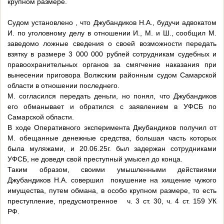
крупном размере.
Судом установлено , что Джубандиков Н.А., будучи адвокатом
И. по уголовному делу в отношении И., М. и Ш., сообщил М.
заведомо ложные сведения о своей возможности передать
взятку в размере 3 000 000 рублей сотрудникам судебных и
правоохранительных органов за смягчение наказания при
вынесении приговора Волжским районным судом Самарской
области в отношении последнего.
М. согласился передать деньги, но понял, что Джубандиков
его обманывает и обратился с заявлением в УФСБ по
Самарской области.
В ходе Оперативного эксперимента Джубандиков получил от
М. обещанные денежные средства, большая часть которых
была муляжами, и 20.06.25г. был задержан сотрудниками
УФСБ, не доведя свой преступный умысел до конца.
Таким образом, своими умышленными действиями
Джубандиков Н.А. совершил покушение на хищение чужого
имущества, путем обмана, в особо крупном размере, то есть
преступление, предусмотренное ч. 3 ст. 30, ч. 4 ст. 159 УК
РФ.