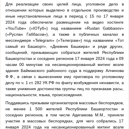
Для реализации своих целей лица, уголовное дело в
отношении которых выделено в отдельное производство и
иные неустановленные лица в период с 15 по 17 января
2024 года обеспечили размещение на видео хостинге
«YouTube» («ІОТуб») под названием «Ruslan Gabbasov»
(«Руслан Габбасов»), а также в публичных каналах в
мессенджере «Telegram» («Телеграм») под названием «Тот
самый из Башкорт», «Дневник Башкира» и ряде других,
сообщений, призывающих собраться жителей Республики
Башкортостан и соседних регионов 17 января 2024 года к 09
часам 00 минутам на несанкционированный митинг возле
здания Баймакского районного суда в поддержку Алчинова
Ф.Ф., в связи с вынесением ему приговора по уголовному
делу по ч. 1 ст. 282 УК РФ по факту возбуждения ненависти, а
также унижения достоинства группы лиц по признакам расы,
национальности, языка, происхождения.
Поддавшись призывам организаторов массовых беспорядков,
не менее 1 500 жителей Республики Башкортостан и
соседних регионов, в том числе Адигамова М.М., приняли
участие в массовых беспорядках, для чего собрались 17
января 2024 года на несанкционированный митинг возле