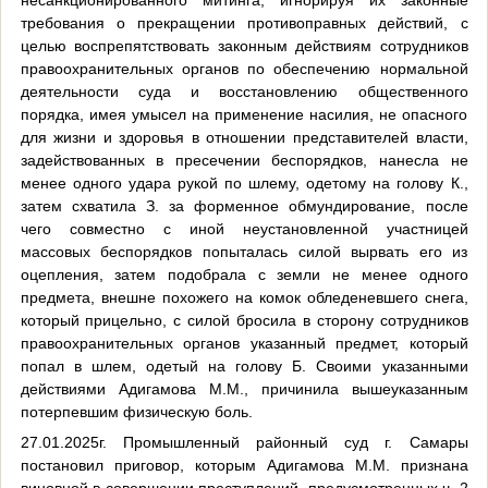
требования о прекращении противоправных действий, с
целью воспрепятствовать законным действиям сотрудников
правоохранительных органов по обеспечению нормальной
деятельности суда и восстановлению общественного
порядка, имея умысел на применение насилия, не опасного
для жизни и здоровья в отношении представителей власти,
задействованных в пресечении беспорядков, нанесла не
менее одного удара рукой по шлему, одетому на голову К.,
затем схватила З. за форменное обмундирование, после
чего совместно с иной неустановленной участницей
массовых беспорядков попыталась силой вырвать его из
оцепления, затем подобрала с земли не менее одного
предмета, внешне похожего на комок обледеневшего снега,
который прицельно, с силой бросила в сторону сотрудников
правоохранительных органов указанный предмет, который
попал в шлем, одетый на голову Б. Своими указанными
действиями Адигамова М.М., причинила вышеуказанным
потерпевшим физическую боль.
27.01.2025г. Промышленный районный суд г. Самары
постановил приговор, которым Адигамова М.М. признана
виновной в совершении преступлений, предусмотренных ч. 2