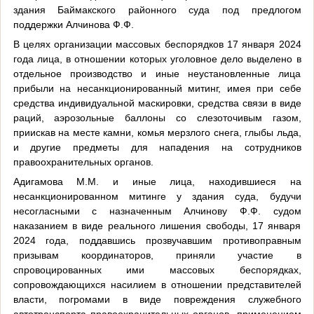
здания Баймакского районного суда под предлогом
поддержки Алчинова Ф.Ф.
В целях организации массовых беспорядков 17 января 2024
года лица, в отношении которых уголовное дело выделено в
отдельное производство и иные неустановленные лица
прибыли на несанкционированный митинг, имея при себе
средства индивидуальной маскировки, средства связи в виде
раций, аэрозольные баллоны со слезоточивым газом,
приискав на месте камни, комья мерзлого снега, глыбы льда,
и другие предметы для нападения на сотрудников
правоохранительных органов.
Адигамова М.М. и иные лица, находившиеся на
несанкционированном митинге у здания суда, будучи
несогласными с назначенным Алчинову Ф.Ф. судом
наказанием в виде реального лишения свободы, 17 января
2024 года, поддавшись прозвучавшим противоправным
призывам координаторов, приняли участие в
спровоцированных ими массовых беспорядках,
сопровождающихся насилием в отношении представителей
власти, погромами в виде повреждения служебного
автотранспорта правоохранительных органов, применением