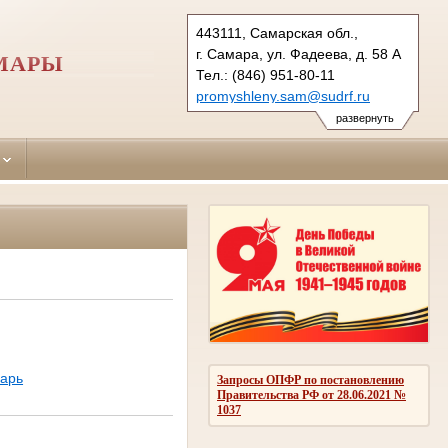
443111, Самарская обл.,
г. Самара, ул. Фадеева, д. 58 А
МАРЫ
Тел.: (846) 951-80-11
promyshleny.sam@sudrf.ru
развернуть
варь
Запросы ОПФР по постановлению
Правительства РФ от 28.06.2021 №
1037