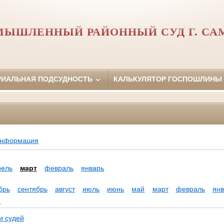
МЫШЛЕННЫЙ РАЙОННЫЙ СУД Г. СА
РИАЛЬНАЯ ПОДСУДНОСТЬ
КАЛЬКУЛЯТОР ГОСПОШЛИНЫ
информация
рель
март
февраль
январь
брь
сентябрь
август
июль
июнь
май
март
февраль
ян
а
и судей