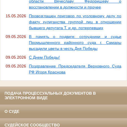
области Вячеславу Федорищеву о
восстановлении в должности и прочее
15.05.2026
Провозглашен приговор по уголовному делу по
факту хулиганства группой лиц в отношении
бывшего депутата Т. и др. потерпевших
09.05.2026
В память о подвиге: сотрудники и судьи
Промышленного районного суда г. Самары
высадили цветы в честь Дня Победы
09.05.2026
С Днем Победы!
09.05.2026
Поздравление Председателя Верховного Суда
РФ Игоря Краснова
ПОДАЧА ПРОЦЕССУАЛЬНЫХ ДОКУМЕНТОВ В
ЭЛЕКТРОННОМ ВИДЕ
О СУДЕ
СУДЕЙСКОЕ СООБЩЕСТВО