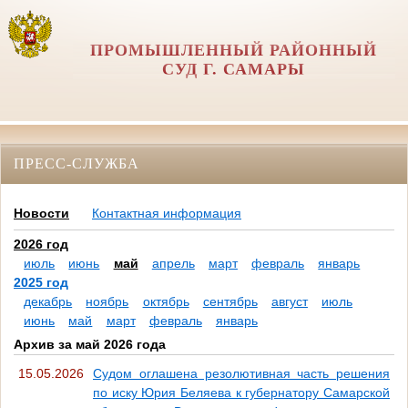
ПРОМЫШЛЕННЫЙ РАЙОННЫЙ
СУД Г. САМАРЫ
ПРЕСС-СЛУЖБА
Новости
Контактная информация
2026 год
июль
июнь
май
апрель
март
февраль
январь
2025 год
декабрь
ноябрь
октябрь
сентябрь
август
июль
июнь
май
март
февраль
январь
Архив за май 2026 года
15.05.2026
Судом оглашена резолютивная часть решения
по иску Юрия Беляева к губернатору Самарской