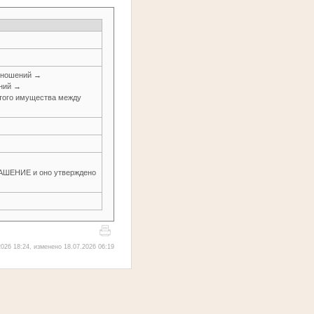
тношений →
ений →
итого имущества между
ЕНИЕ и оно утверждено
026 18:24, изменено 18.07.2026 06:19