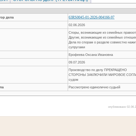
63RS0045-01-2026-004166-97
ор дела
02.06.2026
Споры, возникающие из семейных правоо
Другие, возникающие из семейных отнош
Дела по спорам о разделе совместно наж
супругами
Ерофеева Оксана Ивановна
09.07.2026
Производство по делу ПРЕКРАЩЕНО
СТОРОНЫ ЗАКЛЮЧИЛИ МИРОВОЕ СОГЛАШ
судом
ла
Рассмотрено единолично судьей
опубликовано 02.06.2