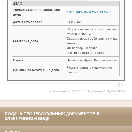
ДЕЛО
Уникальный идентификатор
63RS0045-01-2026-003905-07
дела
Дата поступления
21.05.2026
Споры, связанные с земельными
отношениями →
Споры о праве собственности на
Категория дела
землю →
Иные споры о праве
собственности на землю
Судья
Пискарева Ирина Владимировна
Рассматривается единолично
Признак рассмотрения дела
судьей
опубликовано 21.05.2026 18:14, изменено 23.07.2026 18:23
ПОДАЧА ПРОЦЕССУАЛЬНЫХ ДОКУМЕНТОВ В
ЭЛЕКТРОННОМ ВИДЕ