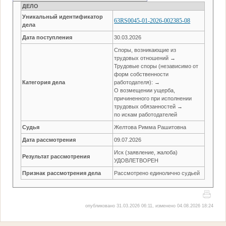
ДЕЛО
Уникальный идентификатор
63RS0045-01-2026-002385-08
дела
Дата поступления
30.03.2026
Споры, возникающие из
трудовых отношений →
Трудовые споры (независимо от
форм собственности
Категория дела
работодателя): →
О возмещении ущерба,
причиненного при исполнении
трудовых обязанностей →
по искам работодателей
Судья
Желтова Римма Рашитовна
Дата рассмотрения
09.07.2026
Иск (заявление, жалоба)
Результат рассмотрения
УДОВЛЕТВОРЕН
Признак рассмотрения дела
Рассмотрено единолично судьей
опубликовано 31.03.2026 06:11, изменено 04.08.2026 18:24