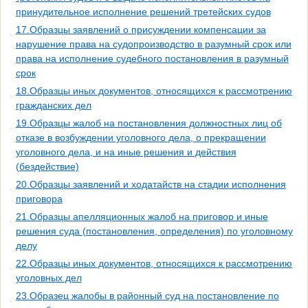
принудительное исполнение решений третейских судов
17.Образцы заявлений о присуждении компенсации за
нарушение права на судопроизводство в разумный срок или
права на исполнение судебного постановления в разумный
срок
18.Образцы иных документов, относящихся к рассмотрению
гражданских дел
19.Образцы жалоб на постановления должностных лиц об
отказе в возбуждении уголовного дела, о прекращении
уголовного дела, и на иные решения и действия
(бездействие)
20.Образцы заявлений и ходатайств на стадии исполнения
приговора
21.Образцы апелляционных жалоб на приговор и иные
решения суда (постановления, определения) по уголовному
делу
22.Образцы иных документов, относящихся к рассмотрению
уголовных дел
23.Образец жалобы в районный суд на постановление по