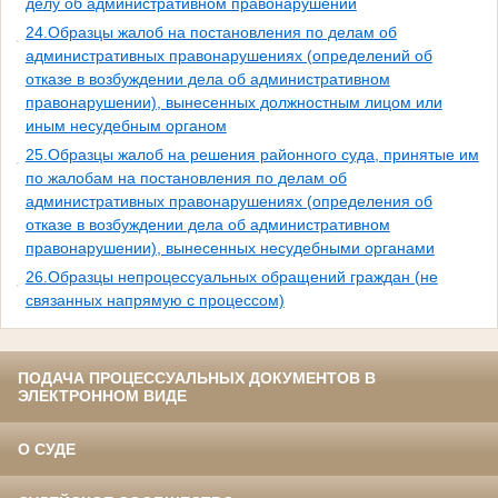
делу об административном правонарушении
24.Образцы жалоб на постановления по делам об
административных правонарушениях (определений об
отказе в возбуждении дела об административном
правонарушении), вынесенных должностным лицом или
иным несудебным органом
25.Образцы жалоб на решения районного суда, принятые им
по жалобам на постановления по делам об
административных правонарушениях (определения об
отказе в возбуждении дела об административном
правонарушении), вынесенных несудебными органами
26.Образцы непроцессуальных обращений граждан (не
связанных напрямую с процессом)
ПОДАЧА ПРОЦЕССУАЛЬНЫХ ДОКУМЕНТОВ В
ЭЛЕКТРОННОМ ВИДЕ
О СУДЕ